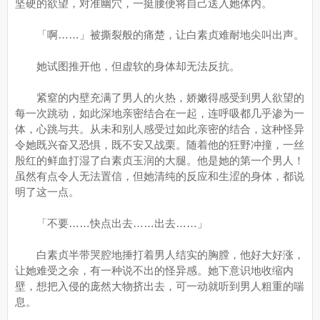
坚硬的欲望，对准幽穴，一挺腰便将自己送入她体内。
「啊……」被撕裂般的痛楚，让白素贞难耐地尖叫出声。
她试图推开他，但虚软的身体却无法反抗。
紧窒的内壁充满了男人的火热，娇嫩得感受到男人欲望的
每一次跳动，如此深地亲密结合在一起，连呼吸都几乎渗为一
体，心跳与共。从未和别人感受过如此亲密的结合，这种怪异
令她既兴奋又恐惧，既不安又战栗。随着他的狂野冲撞，一丝
殷红的鲜血打湿了白素贞玉润的大腿。他是她的第一个男人！
虽然有点令人无法置信，但她清纯的反应和生涩的身体，都说
明了这一点。
「不要……快点出去……出去……」
白素贞半带哭腔地捶打着男人结实的胸膛，他好大好涨，
让她难受之余，有一种说不出的怪异感。她下意识地收缩内
壁，想把入侵的庞然大物挤出去，可一动就听到男人粗重的喘
息。