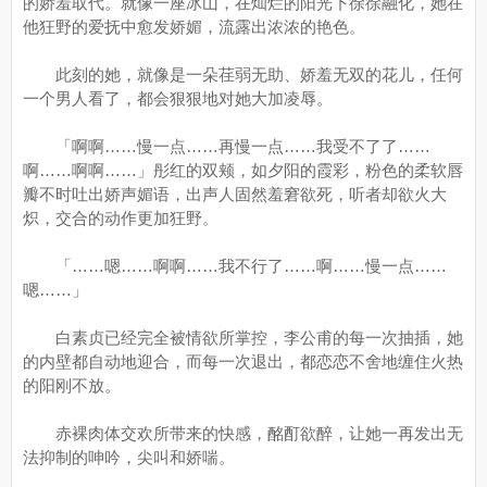
的娇羞取代。就像一座冰山，在灿烂的阳光下徐徐融化，她在
他狂野的爱抚中愈发娇媚，流露出浓浓的艳色。
此刻的她，就像是一朵荏弱无助、娇羞无双的花儿，任何
一个男人看了，都会狠狠地对她大加凌辱。
「啊啊……慢一点……再慢一点……我受不了了……
啊……啊啊……」彤红的双颊，如夕阳的霞彩，粉色的柔软唇
瓣不时吐出娇声媚语，出声人固然羞窘欲死，听者却欲火大
炽，交合的动作更加狂野。
「……嗯……啊啊……我不行了……啊……慢一点……
嗯……」
白素贞已经完全被情欲所掌控，李公甫的每一次抽插，她
的内壁都自动地迎合，而每一次退出，都恋恋不舍地缠住火热
的阳刚不放。
赤裸肉体交欢所带来的快感，酩酊欲醉，让她一再发出无
法抑制的呻吟，尖叫和娇喘。