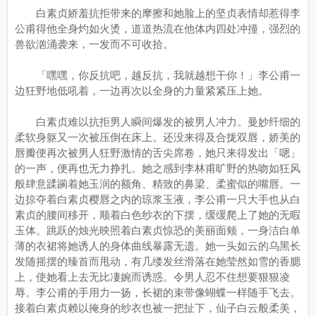
白素贞娇羞抗拒带来的摩擦和她脸上的坚贞表情却惹得李
公甫得他全身灼如火烫，道道热流在他体内四处冲撞，强烈的
兽欲汹涌袭来，一发而不可收拾。
「嘿嘿，你反抗吧，越反抗，我就越想干你！」李公甫一
边狂野地低吼着，一边再次以全身的力量紧紧压上她。
白素贞难以抗拒男人瞬间爆发的被男人冲力。曼妙纤细的
柔软身躯又一次被压倒在床上。还没来得及合拢双唇，娇美的
唇瓣便再次被男人狂野激情的舌尖席卷，她只来得发出「嗯」
的一声，便再也无力挣扎。她之感到李林甫旷野的热吻如狂风
般肆意蹂躏着她玉润的额角、精致的鼻梁、柔蜜似的嘴唇。一
边掠夺着白素贞樱唇之内的琼浆玉液，李公甫一只大手也从白
素贞的腰间移开，顺着白色纱衣的下摆，缓缓爬上了她的无暇
玉体。跳跃的烛光映照着白素贞惊恐的美丽面颊，一身洁白单
薄的衣裙将她诱人的身体曲线暴露无遗。她一头如云的乌黑长
发随摇摆的臻首而甩动，有几缕发丝滑落在她莹然如雪的香腮
上，使她看上去无比凄婉而诱惑。令男人忍不住想要狠狠凌
辱。李公甫的手用力一扬，长裙的束带像蝴蝶一样随手飞去。
接着白素贞赖以掩身的纱衣也被一把扯下，仙子白云般柔美，