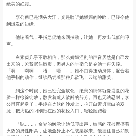
绝美的红霞。
李公甫已是满头大汗，光是聆听她娇媚的呻吟，已经令他
到爆发的边缘。
他喘着气，手指急促地来回抽动，让她一再发出低低的哼
声。
白素贞几乎不敢相信，那么娇媚淫乱的声音居然是自己发
出来的，紧紧抿住唇瓣，但男人的手指总是令她一再失控。
「啊……啊啊……唔……唔……」她不由得扭动身体，配合着
他手指的动作，继续品尝着那种几欲飞上云端的甜美。
到这个时候，她已经完全软化，绝美的胴体就像盛夏的花
瓣一样徐徐绽放，散发着薰人欲醉的芬芳。再也无法忍耐，李
公甫直起身子，半跪在柔软的沙发上，拉开白素贞雪白的双
腿，把火热的阳刚抵在她的花径入口，轻轻磨蹭着……
「嗯……」奇异的触觉让她低哼出声，敏感的花核摩擦着
火热的男性阳具，让她全身止不住战栗起来。他握住自己如铁