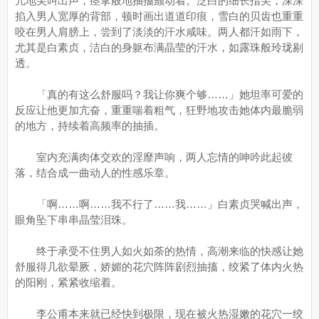
亢地尖叫出声，痉挛般地抽搐颤动着。泛白的细长指尖，深深
掐入男人宽厚的背部，顿时画出道道印痕，雪白的贝齿也重重
咬在男人肩膀上，尝到了淡淡的汗水咸味。两人都汗如雨下，
尤其是白素贞，洁白的身躯布满晶莹的汗水，如露珠般玲珑剔
透。
「真的有这么舒服吗？我让你爽个够……」她坦率可爱的
反应让他更加亢奋，重重喘着粗气，狂野地攻击她体内最脆弱
的地方，持续着高频率的抽插。
室内充满肉体交欢的淫靡声响，两人忘情的呻吟此起彼
落，结合成一曲动人的性感乐章。
「啊……啊……我不行了……我……」白素贞哭喊出声，
眼角坠下串串晶莹泪珠。
终于承受不住男人如火如荼的热情，高潮来临的快感让她
舒服得几欲晕厥，娇媚的花穴阵阵剧烈抽搐，绞紧了体内火热
的阳刚，紧紧收缩着。
李公甫本来就已经快到极限，现在被火热湿嫩的花穴一绞