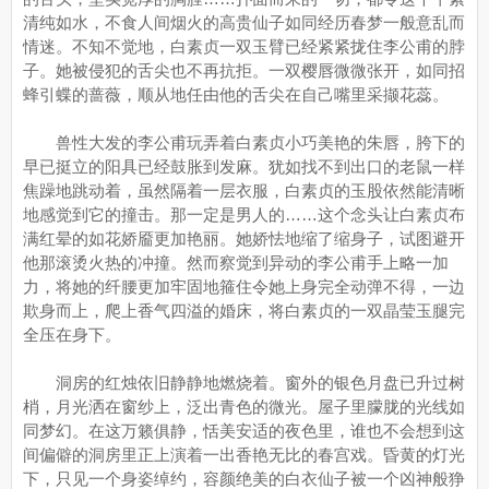
清纯如水，不食人间烟火的高贵仙子如同经历春梦一般意乱而
情迷。不知不觉地，白素贞一双玉臂已经紧紧拢住李公甫的脖
子。她被侵犯的舌尖也不再抗拒。一双樱唇微微张开，如同招
蜂引蝶的蔷薇，顺从地任由他的舌尖在自己嘴里采撷花蕊。
兽性大发的李公甫玩弄着白素贞小巧美艳的朱唇，胯下的
早已挺立的阳具已经鼓胀到发麻。犹如找不到出口的老鼠一样
焦躁地跳动着，虽然隔着一层衣服，白素贞的玉股依然能清晰
地感觉到它的撞击。那一定是男人的……这个念头让白素贞布
满红晕的如花娇靥更加艳丽。她娇怯地缩了缩身子，试图避开
他那滚烫火热的冲撞。然而察觉到异动的李公甫手上略一加
力，将她的纤腰更加牢固地箍住令她上身完全动弹不得，一边
欺身而上，爬上香气四溢的婚床，将白素贞的一双晶莹玉腿完
全压在身下。
洞房的红烛依旧静静地燃烧着。窗外的银色月盘已升过树
梢，月光洒在窗纱上，泛出青色的微光。屋子里朦胧的光线如
同梦幻。在这万籁俱静，恬美安适的夜色里，谁也不会想到这
间偏僻的洞房里正上演着一出香艳无比的春宫戏。昏黄的灯光
下，只见一个身姿绰约，容颜绝美的白衣仙子被一个凶神般狰