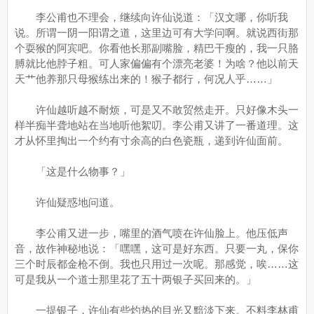
李公甫也不理会，继续向许仙说道：「汉文哪，你听我
说。所谓一阴一阳谓之道，这里边可有大学问啊。就说西街那
个耍猴的阿宾吧。你看他长那副嘴脸，精巴干瘦的，我一只胳
膊就比他脖子粗。可人家偏偏有个漂亮老婆！为啥？他以前天
天艹他养那只母猴练出来的！猴子都行，何况人乎……」
许仙越听越不耐烦，可是又不敢贸然走开。只好像木头一
样半痴半聋地站在当地听他絮叨。李公甫又讲了一番道理。这
才从怀里掏出一个约有寸余高的白色瓷瓶，递到许仙面前。
「这是什么物事？」
许仙疑惑地问道。
李公甫又进一步，嘴里的酒气喷在许仙脸上。他压低声
音，故作神秘地说：「嘿嘿，这可是好东西。只要一丸，保你
三个时辰都金枪不倒。我也只用过一次呢。那感觉，唉……这
可是我从一个道士那里花了五十两银子买回来的。」
一提银子，许仙有些灼热的目光又黯淡下来。不料李林甫