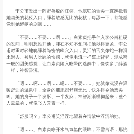
李公甫发出一阵野兽般的狂笑。他疯狂的舌尖一直翻搅着
她幽美的花径入口，舔着敏感无比的花核，每舔一下，都能感
觉到她娇躯的剧颤……
「不要……不要……啊……」白素贞把手伸入李公甫粗硬
的发间，明明想推开他，却在不知不觉间把他揪得更紧、李公
甫时重时轻地吮舔着隐密的幽穴入口，灵活的舌尖像蛇一样滑
来滑去。被男人吮舔的快感，就像电流一样窜上背脊，混成蜜
一般的甜美感觉，让白素贞陷入眩晕的迷醉中，像饮多了醇酒
一样，神智昏沉。
「嗯……啊……啊……嗯……不要……」她就像沉浸在温
暖舒适的温泉中，全身的细胞都舒爽无比，快乐得令她想尖
叫。她的身子一半发酥、一半发麻，神智渐渐模糊起来，整个
人晕晕的，就像飞入云霄一样。
「舒服吗？」李公甫笑淫淫地望着在情欲中浮沉的她。
「嗯……」白素贞睁开水气氤氲的眼眸，不需言语，那恍