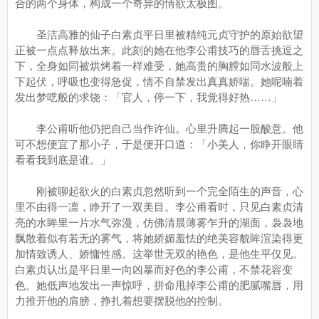
合的两个身体，构成一个奇异的情欲太极图。
圣洁高雅的仙子白素贞平日里被精纯元贞守护的原始欲望
正被一点点释放出来。此刻的她在他李公甫技巧的唇舌挑逗之
下，全身如同被烘烤着一样难受，她高贵的胸膛如同水波般上
下起伏，呼吸也变得急促，情不自禁发出真真娇喘。她呢喃着
发出梦呓般的求饶：「官人，停一下，我觉得好热……」
李公甫听他仍把自己当作许仙。心里升腾起一股酸意。他
可不想便宜了那小子，于是便开口道：「小美人，你睁开眼睛
看看我到底是谁。」
刚被聊起欲火的白素贞忽然听到一个完全陌生的声音，心
里不由得一凛，睁开了一双美目。李公甫看时，只见白素贞清
亮的水眸里一片水气弥漫，仿佛清晨薄雾乍升的湖面，袅袅地
飘散着似有若无的雾气，将她娇媚羞怯的绝美容貌眸渲染得更
加情致诱人、娇慵性感。这举世无双的艳色，是他生平仅见。
白素贞认出是平日里一向凶暴而好色的李公甫，不禁花容变
色。她低声地发出一声惊呼，拼命甩掉李公甫的肥腻嘴唇，用
力推开他的肩膀，挣扎着想要摆脱他的控制。