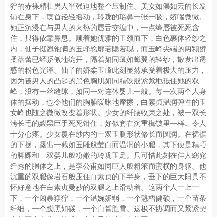
狞的赤裸精壮男人半强迫地整个压制住。美女如瀑如云的长发
铺在身下，臻首轻轻摇动，玲珑的瑶鼻一张一吸，娇喘微微。
她正沉浸在与男人的火热的唇舌交缠中，一点绛唇被死死含
住，只得依靠鼻息。顺着她优雅的玉颈而下，白色裹体轻纱之
内，仙子挺翘饱满的玉峰轮廓若隐若现，而玉峰尖端的两颗娇
柔蓓蕾已经骄傲地绽开，隔着如同薄如蝉翼的轻纱，散发出诱
惑的粉色光泽。仙子的娇柔玉峰此刻显然承受着极大的压力，
因为被男人的凸起的黑色胸肌如同精铁般紧紧地抵住她的双
峰，没有一丝缝隙，如同一对连体婴儿一般。每一次两个人身
体的摆动，也令他们的胸脯暧昧地摩擦，白素贞温润弹性的玉
女峰也随之微微改变着形状。少女的纤腰收束之处，被一双长
满长毛的黝黑巨手死死钳住，好似套在沉重枷锁里一样。令人
十分心疼。少女覆在纱内的一双玉腿形状修长而圆润。在裙裾
的下摆，露出一截如玉雕般莹白而温润的小腿，其下便是精巧
的脚踝和一双婴儿般粉嫩的玲珑玉足。只可惜此刻在佳人窈窕
纤秀的胴体之上，是李公甫如同巨人般粗笨而蛮横的身躯。他
沉重的双腿像岩石般压住白素贞的下半身，垂下的巨大阳具不
怀好意地在白素贞曼妙的双腿之上滑动着。这两个人一上一
下，一个凶暴狰狞，一个温婉娇弱，一个魁梧健硕，一个苗条
纤细，一个黝黑如碳，一个白皙胜雪。这极不协调而又紧紧契