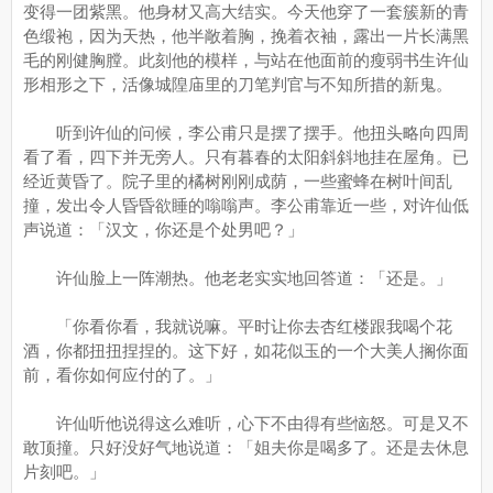
变得一团紫黑。他身材又高大结实。今天他穿了一套簇新的青
色缎袍，因为天热，他半敞着胸，挽着衣袖，露出一片长满黑
毛的刚健胸膛。此刻他的模样，与站在他面前的瘦弱书生许仙
形相形之下，活像城隍庙里的刀笔判官与不知所措的新鬼。
听到许仙的问候，李公甫只是摆了摆手。他扭头略向四周
看了看，四下并无旁人。只有暮春的太阳斜斜地挂在屋角。已
经近黄昏了。院子里的橘树刚刚成荫，一些蜜蜂在树叶间乱
撞，发出令人昏昏欲睡的嗡嗡声。李公甫靠近一些，对许仙低
声说道：「汉文，你还是个处男吧？」
许仙脸上一阵潮热。他老老实实地回答道：「还是。」
「你看你看，我就说嘛。平时让你去杏红楼跟我喝个花
酒，你都扭扭捏捏的。这下好，如花似玉的一个大美人搁你面
前，看你如何应付的了。」
许仙听他说得这么难听，心下不由得有些恼怒。可是又不
敢顶撞。只好没好气地说道：「姐夫你是喝多了。还是去休息
片刻吧。」