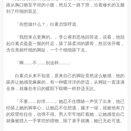
路从胸口吻至平坦的小腹，然后又一路下滑，沿着修长的玉腿
到了纤细的双足。
「你想做什么？」白素贞惊呼道。
「我想来点更爽的。」李公甫邪恶地回答道，说着，他抬
起白素贞盈盈一握的纤足，舔了舔柔润的踝骨，然后张开嘴，
含住美丽纤细的脚趾，一个个细细舔下去。
「啊……不……别这样……」
白素贞从来不知道，原来自己的脚趾竟然这么敏感，他的
舔弄让她感觉麻麻的，有一种暖洋洋的舒适，从脚趾一直漾满
全身，就像在冬日的暖阳下晾晒一样舒适无比。
「不要……好痒……」她忍不住噗哧一声笑了出来，他已
经舔上她的脚掌心，让她忍不住想逃，腿才一缩，就被他有力
的双臂给拉住，动弹不得。男人牢牢地盯着她，让她感觉自己
就像被猎人一手掌控的猎物，除了束手就擒，她已无处可逃。