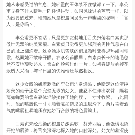
她从未感受过的气息。她轻盈的玉体禁不住微颤了一下。李公
甫见身下佳人睫毛一阵轻轻抖动，如同风掠过的芦苇一样。以
为她要醒过来。谁知她只是樱唇间发出一声幽幽的呢喃：「官
人，是你吗？」
李公甫更不答话，只是更加贪婪地用舌尖扫荡着白素贞那
傲世无双的纯美素颜。白素贞只觉得更加强烈的男性气息在自
己的脸上翻涌着。这令她冰肌雪肤的俏脸顿时变得炽热如同朝
霞。然而她不敢睁开眼。在李公甫眼里，白素贞长长的睫毛忽
然不安地颤动起来，雪白的脸颊绯红一片，如初春绽放的樱花
般诱人采撷，与平日里的优雅端庄截然相反。
这少女般的娇羞刺激的李公甫浑身燥热，他断定这位清纯
娇美的仙子还是个完璧无瑕的处女。他忍不住伸出双臂，隔着
薄如蝉翼的雪白裹体轻纱搂住了她的腰，一寸寸收紧。与此同
时。他的嘴唇也一寸寸顺着腻如鹅脂的玉腮滑下，两片喷着酒
气的嘴唇粗暴地压在她娇百合般的粉色唇瓣上。
白素贞未经沾染的樱唇娇嫩柔软，芬芳四溢，他强横地撬
开她的唇瓣，将舌尖深深地探入她的口腔深处。处女的羞涩使