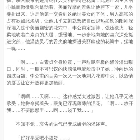
裤。映入眼帘的是清纯佳人美丽的粉色花瓣，此刻正因主人的
心跳而微微张合翕动着。美丽淫靡的景象让他胯下一紧，几乎
要射出来。这是他第一交看到这绝世美女的下体，男人高涨的
占有欲如此渴切，让他几乎立刻就想把自己炽热如铁的阳刚深
深埋入这个美丽幽密的花穴中。李公甫定定神，强压欲火，轻
柔地吻着白素贞的大腿，缓缓地、一步步地向她的幽穴深处挺
进突然，他温热灵巧的舌尖倏地探进美丽幽秘的花瓣中，猛地
一吮……
「啊……」白素贞全身剧震，一声甜腻至极的娇吟溢出喉
口，同时，一股不可思议的快感像电流般击中了她，冲向她的
四肢百骸。李公甫的舌尖一次又一次地刺入花瓣中央，以热情
的唇舌让它开放得更加艳丽。
「啊啊……天啊……」这种感觉太过激烈，让她几乎无法
承受，她拼命摇着头，眼角已浮现薄薄的泪花。「啊……放开
我……不要舔那里……啊……饶了我……」
不知不觉，哀告的语气已变成娇弱的求饶声。
「好好享受吧小骚货……」