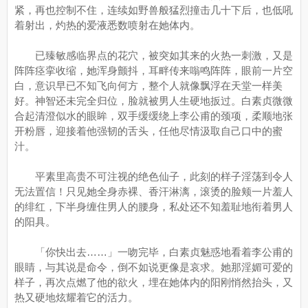
紧，再也控制不住，连续如野兽般猛烈撞击几十下后，也低吼
着射出，灼热的爱液悉数喷射在她体内。
已臻敏感临界点的花穴，被突如其来的火热一刺激，又是
阵阵痉挛收缩，她浑身颤抖，耳畔传来嗡鸣阵阵，眼前一片空
白，意识早已不知飞向何方，整个人就像飘浮在天堂一样美
好。神智还未完全归位，脸就被男人生硬地扳过。白素贞微微
合起清澄似水的眼眸，双手缓缓绕上李公甫的颈项，柔顺地张
开粉唇，迎接着他强韧的舌头，任他尽情汲取自己口中的蜜
汁。
平素里高贵不可注视的绝色仙子，此刻的样子淫荡到令人
无法置信！只见她全身赤裸、香汗淋漓，滚烫的脸颊一片羞人
的绯红，下半身缠住男人的腰身，私处还不知羞耻地衔着男人
的阳具。
「你快出去……」一吻完毕，白素贞魅惑地看着李公甫的
眼睛，与其说是命令，倒不如说更像是哀求。她那淫媚可爱的
样子，再次点燃了他的欲火，埋在她体内的阳刚悄然抬头，又
热又硬地炫耀着它的活力。