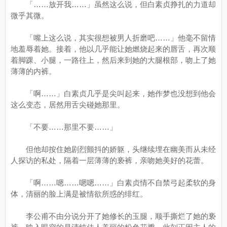
「……放开我……」虽然这么说，但白素贞挣扎的力道却
微乎其微。
「嘴上这么说，其实很想被男人折磨吧……」他毫不留情
地羞辱着她。接着，他以几乎能让她燃烧起来的唇舌，再次顺
着脚踝、小腿，一路往上，然后来到她的大腿根部，吻上了她
薄薄的内裤。
「啊……」白素贞几乎是尖叫起来，她作梦也没想到他会
这么变态，居然用舌尖碰她那里。
「不要……那里不要……」
但他却按住她剧烈颤抖的娇躯，头继续埋在幽美而从未经
人探访的私处，隔着一层薄薄的亵裤，亲吻她美好的花蕾。
「啊……嗯……嗯嗯……」白素贞情不自禁弓起柔软的身
体，清丽的脸上满是被情欲所惑的绯红。
李公甫不由分说分开了她修长的玉腿，顺手撕烂了她的亵