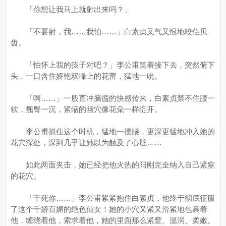
「你想让我马上就射出来吗？」
「不要射，我……我怕……」白素贞又气又恨地咬住贝
齿。
「怕怀上我的孩子对吧？」李公甫笑着接下去，突然俯下
头，一口含住娇艳双峰上的花蕾，猛地一吮。
「啊……」一股直冲脑髓的快感传来，白素贞禁不住腰一
软，翘臀一沉，紧缩的幽穴像花朵一样绽开。
李公甫抓住这个时机，猛地一摆腰，更深更猛地冲入她的
花穴深处，深到几乎让她以为触及了心脏……
如此两面夹击，她已经把他火热的阳刚完全纳入自己紧窒
的花穴。
「干死你……」李公甫紧紧抱住白素贞，他终于彻底征服
了这个千娇百媚的绝色仙女！她的小穴又紧又滑紧地包裹着
他，缠绕着他，索求着他，她的里面那么紧窒、温润、柔嫩。