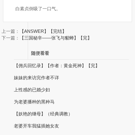
白素贞倒吸了一口气。
上一篇：
【ANSWER】【完结】
下一篇：
【三国秘辛——张飞与貂蝉】【完】
随便看看
【佣兵回忆录】【作者：黄金死神】【完】
妹妹的来访完作者不详
上性感的已婚少妇
为老婆播种的黑种马
【妖艳的继母】（经典调教）
老婆开车我猛插她女友