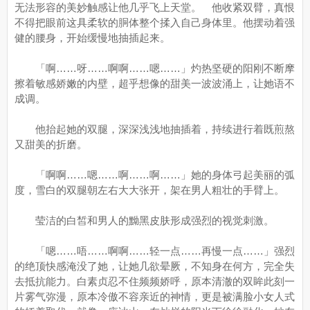
无法形容的美妙触感让他几乎飞上天堂。 他收紧双臂，真恨
不得把眼前这具柔软的胴体整个揉入自己身体里。他摆动着强
健的腰身，开始缓慢地抽插起来。
「啊……呀……啊啊……嗯……」灼热坚硬的阳刚不断摩
擦着敏感娇嫩的内壁，超乎想像的甜美一波波涌上，让她语不
成调。
他抬起她的双腿，深深浅浅地抽插着，持续进行着既煎熬
又甜美的折磨。
「啊啊……嗯……啊……啊……」她的身体弓起美丽的弧
度，雪白的双腿朝左右大大张开，架在男人粗壮的手臂上。
莹洁的白皙和男人的黝黑皮肤形成强烈的视觉刺激。
「嗯……唔……啊啊……轻一点……再慢一点……」强烈
的绝顶快感淹没了她，让她几欲晕厥，不知身在何方，完全失
去抵抗能力。白素贞忍不住频频娇呼，原本清澈的双眸此刻一
片雾气弥漫，原本冷傲不容亲近的神情，更是被满脸小女人式