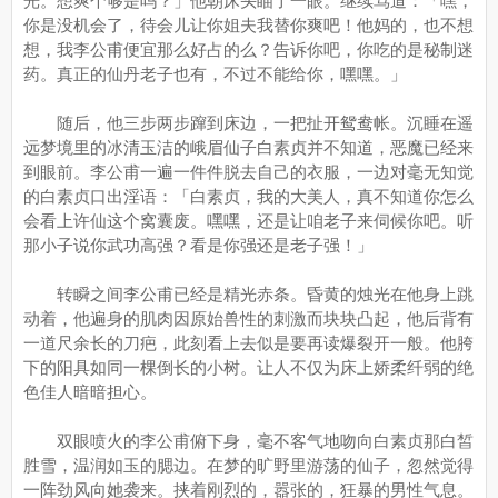
光。想爽个够是吗？」他朝床头瞄了一眼。继续骂道：「嘿，
你是没机会了，待会儿让你姐夫我替你爽吧！他妈的，也不想
想，我李公甫便宜那么好占的么？告诉你吧，你吃的是秘制迷
药。真正的仙丹老子也有，不过不能给你，嘿嘿。」
随后，他三步两步蹿到床边，一把扯开鸳鸯帐。沉睡在遥
远梦境里的冰清玉洁的峨眉仙子白素贞并不知道，恶魔已经来
到眼前。李公甫一遍一件件脱去自己的衣服，一边对毫无知觉
的白素贞口出淫语：「白素贞，我的大美人，真不知道你怎么
会看上许仙这个窝囊废。嘿嘿，还是让咱老子来伺候你吧。听
那小子说你武功高强？看是你强还是老子强！」
转瞬之间李公甫已经是精光赤条。昏黄的烛光在他身上跳
动着，他遍身的肌肉因原始兽性的刺激而块块凸起，他后背有
一道尺余长的刀疤，此刻看上去似是要再读爆裂开一般。他胯
下的阳具如同一棵倒长的小树。让人不仅为床上娇柔纤弱的绝
色佳人暗暗担心。
双眼喷火的李公甫俯下身，毫不客气地吻向白素贞那白皙
胜雪，温润如玉的腮边。在梦的旷野里游荡的仙子，忽然觉得
一阵劲风向她袭来。挟着刚烈的，嚣张的，狂暴的男性气息。