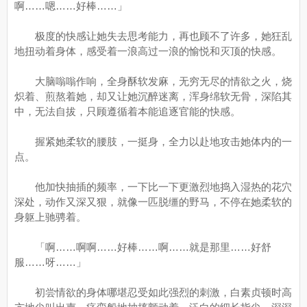
啊……嗯……好棒……」
极度的快感让她失去思考能力，再也顾不了许多，她狂乱
地扭动着身体，感受着一浪高过一浪的愉悦和灭顶的快感。
大脑嗡嗡作响，全身酥软发麻，无穷无尽的情欲之火，烧
炽着、煎熬着她，却又让她沉醉迷离，浑身绵软无骨，深陷其
中，无法自拔，只顾遵循着本能追逐官能的快感。
握紧她柔软的腰肢，一挺身，全力以赴地攻击她体内的一
点。
他加快抽插的频率，一下比一下更激烈地捣入湿热的花穴
深处，动作又深又狠，就像一匹脱缰的野马，不停在她柔软的
身躯上驰骋着。
「啊……啊啊……好棒……啊……就是那里……好舒
服……呀……」
初尝情欲的身体哪堪忍受如此强烈的刺激，白素贞顿时高