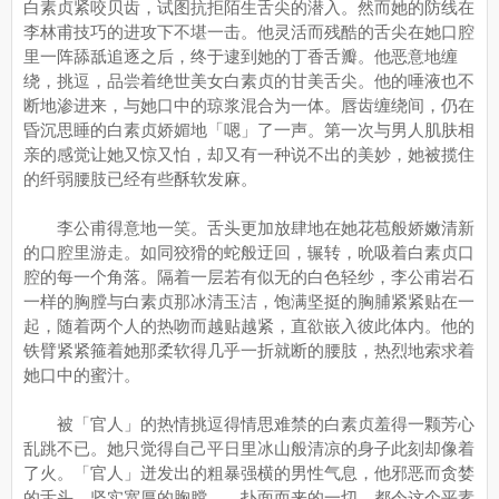
白素贞紧咬贝齿，试图抗拒陌生舌尖的潜入。然而她的防线在
李林甫技巧的进攻下不堪一击。他灵活而残酷的舌尖在她口腔
里一阵舔舐追逐之后，终于逮到她的丁香舌瓣。他恶意地缠
绕，挑逗，品尝着绝世美女白素贞的甘美舌尖。他的唾液也不
断地渗进来，与她口中的琼浆混合为一体。唇齿缠绕间，仍在
昏沉思睡的白素贞娇媚地「嗯」了一声。第一次与男人肌肤相
亲的感觉让她又惊又怕，却又有一种说不出的美妙，她被揽住
的纤弱腰肢已经有些酥软发麻。
李公甫得意地一笑。舌头更加放肆地在她花苞般娇嫩清新
的口腔里游走。如同狡猾的蛇般迂回，辗转，吮吸着白素贞口
腔的每一个角落。隔着一层若有似无的白色轻纱，李公甫岩石
一样的胸膛与白素贞那冰清玉洁，饱满坚挺的胸脯紧紧贴在一
起，随着两个人的热吻而越贴越紧，直欲嵌入彼此体内。他的
铁臂紧紧箍着她那柔软得几乎一折就断的腰肢，热烈地索求着
她口中的蜜汁。
被「官人」的热情挑逗得情思难禁的白素贞羞得一颗芳心
乱跳不已。她只觉得自己平日里冰山般清凉的身子此刻却像着
了火。「官人」迸发出的粗暴强横的男性气息，他邪恶而贪婪
的舌头，坚实宽厚的胸膛……扑面而来的一切，都令这个平素