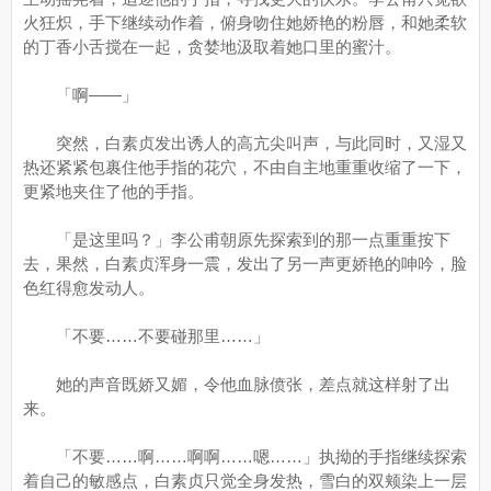
火狂炽，手下继续动作着，俯身吻住她娇艳的粉唇，和她柔软
的丁香小舌搅在一起，贪婪地汲取着她口里的蜜汁。
「啊——」
突然，白素贞发出诱人的高亢尖叫声，与此同时，又湿又
热还紧紧包裹住他手指的花穴，不由自主地重重收缩了一下，
更紧地夹住了他的手指。
「是这里吗？」李公甫朝原先探索到的那一点重重按下
去，果然，白素贞浑身一震，发出了另一声更娇艳的呻吟，脸
色红得愈发动人。
「不要……不要碰那里……」
她的声音既娇又媚，令他血脉偾张，差点就这样射了出
来。
「不要……啊……啊啊……嗯……」执拗的手指继续探索
着自己的敏感点，白素贞只觉全身发热，雪白的双颊染上一层