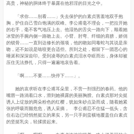
高贵，神秘的胴体终于暴露在他邪淫的目光之中。
「求你……别看……」失去保护的白素贞害羞地双手抱
胸，护住自己雪白饱满的双峰。李公甫毫不理会，一把拉开她
的右手，毫不客气地压上去。他湿热的舌尖一路向下，顺着她
冰莹的手腕内侧一路吻上去。小臂、肘弯、纤细的肩膀，娇俏
的锁骨……一直到达修长的颈项，他的吻如同毒蛇与其说是亲
吻，还不如说是啮咬更合适些。所到之处，都留下一团恶心的
唾涎和深深齿印。受到凌辱的白素贞泪水夺眶而出，身体却被
压住无法挣扎，只得一遍遍地哀告着。
「啊……不要……快停下……」。
她的哀求听在李公甫耳朵里，不啻一剂强烈的春药。他的
嘴唇一路淌着口水，滑到她裸露的美丽胸膛。白素贞那对尖挺
诱人上绽放的两朵粉色的红樱，犹如朱砂点染而成，随着她紧
张的呼吸而颤危危，诱人采摘， 李公甫忍不住猛一低头，含
住右边已经悄然挺立的果实，另一只手则蛮横地覆盖住白素贞
的坚挺乳尖，轻揉搓起来。