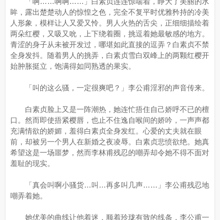
「啊……啊啊……」白素贞连连惊喘着，睁大了美丽的水
眸，露出楚楚动人的惊惶之色，完全不复平时优雅矜持的冷美
人形象，模样让人又爱又怜。男人火热的舌尖，正细细描绘着
两朵红樱，又吸又吮，上下绕着圈，挑逗着她最敏感的地方。
青涩的身子从未被开发过，哪堪如此直接的逗弄？白素贞不禁
全身发抖。随着男人的挑弄，白素贞雪白双峰上的两颗红樱开
始肿胀挺立，饱满得如同熟透的果实。
「叫的这么骚，一定很爽吧？」李公甫淫邪的声音传来。
白素贞脸上又是一阵潮热，她连忙捂住自己娇呼不已的檀
口。然而即使捂紧樱唇，也止不住逸自喉间的娇吟，一声声都
充满情欲的娇媚，羞得白素贞全身发红。心爱的丈夫就在眼
前，却被另一个男人在新婚之夜凌辱。白素贞悲愤欲绝。她真
希望这是一场噩梦，然而李林甫残忍的嘲弄却令她不得不面对
羞耻的现实。
「真会叫啊小骚货…叫…再多叫几声……」李公甫残忍地
嘲弄着她。
她优美的曲线让他着迷，顺着玲珑有致的线条，李公甫一