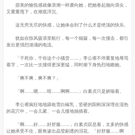
甜美的愉悦感就像浪潮一样袭向她，把她卷起抛向浪尖，
又重重甩下，在潮底浮沉。
这无穷无尽的快感，让她体会到了什么才是绝顶的快乐。
犹如在惊风骇浪里航行，每一个颠簸，每一次撞击，都引
发出更强烈汹涌的电流。
「干死你，干你这个小骚货……」李公甫不停重复地辱骂
着字，一次比一次撞得更深更猛，同时俯下身热烈地吻她。
「爽不爽，爽不爽？」
「啊……嗯……唔……啊啊……」白素贞只是娇喘着。
李公甫疯狂地地舔吮雪白椒乳，坚硬的阳刚深深埋在湿热
的花穴中，一会儿紧、一会儿慢地抽插着。
「啊……好……好舒服……」白素贞叹息着，太多的快感
让她承受不住，眼角渗出晶莹剔透的泪花。「好舒服……啊