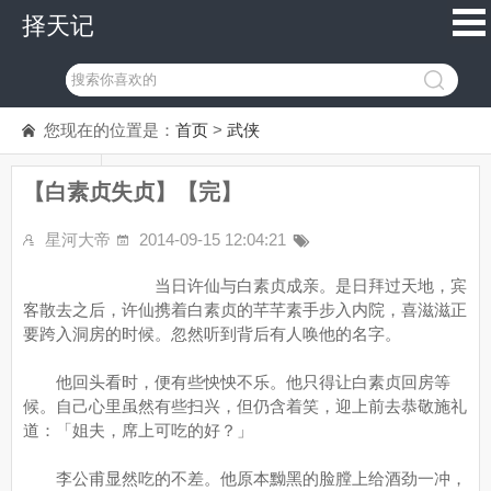
择天记
您现在的位置是：
首页
>
武侠
【白素贞失贞】【完】
星河大帝
2014-09-15 12:04:21
当日许仙与白素贞成亲。是日拜过天地，宾
客散去之后，许仙携着白素贞的芊芊素手步入内院，喜滋滋正
要跨入洞房的时候。忽然听到背后有人唤他的名字。
他回头看时，便有些怏怏不乐。他只得让白素贞回房等
候。自己心里虽然有些扫兴，但仍含着笑，迎上前去恭敬施礼
道：「姐夫，席上可吃的好？」
李公甫显然吃的不差。他原本黝黑的脸膛上给酒劲一冲，