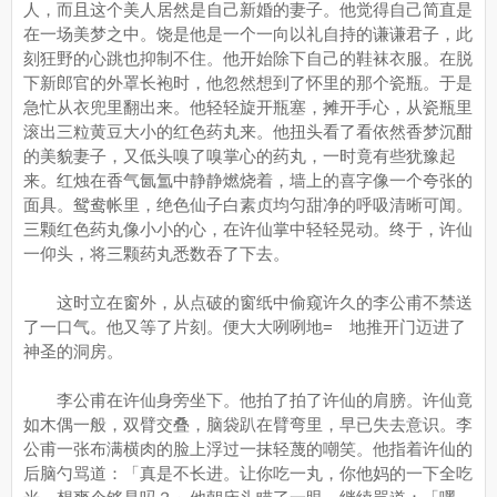
人，而且这个美人居然是自己新婚的妻子。他觉得自己简直是
在一场美梦之中。饶是他是一个一向以礼自持的谦谦君子，此
刻狂野的心跳也抑制不住。他开始除下自己的鞋袜衣服。在脱
下新郎官的外罩长袍时，他忽然想到了怀里的那个瓷瓶。于是
急忙从衣兜里翻出来。他轻轻旋开瓶塞，摊开手心，从瓷瓶里
滚出三粒黄豆大小的红色药丸来。他扭头看了看依然香梦沉酣
的美貌妻子，又低头嗅了嗅掌心的药丸，一时竟有些犹豫起
来。红烛在香气氤氲中静静燃烧着，墙上的喜字像一个夸张的
面具。鸳鸯帐里，绝色仙子白素贞均匀甜净的呼吸清晰可闻。
三颗红色药丸像小小的心，在许仙掌中轻轻晃动。终于，许仙
一仰头，将三颗药丸悉数吞了下去。
这时立在窗外，从点破的窗纸中偷窥许久的李公甫不禁送
了一口气。他又等了片刻。便大大咧咧地= 地推开门迈进了
神圣的洞房。
李公甫在许仙身旁坐下。他拍了拍了许仙的肩膀。许仙竟
如木偶一般，双臂交叠，脑袋趴在臂弯里，早已失去意识。李
公甫一张布满横肉的脸上浮过一抹轻蔑的嘲笑。他指着许仙的
后脑勺骂道：「真是不长进。让你吃一丸，你他妈的一下全吃