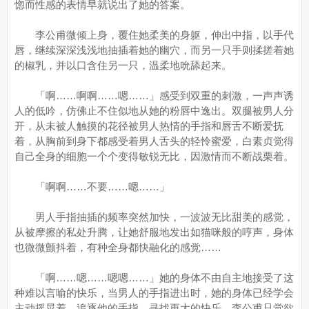
惚而性感的表情早就说出了她的答案。
李公甫微倾上身，覆住她柔美的身躯，伸出中指，以手代
唇，继续深深浅浅地抽插着她的幽穴，而另一只手则揉搓着她
的椒乳，并以口含住另一只，温柔地吮舔起来。
「啊……啊啊……嗯……」感受到双重的刺激，一声声诱
人的低吟，仿佛止不住似地从她的粉唇中逸出。双腿被男人分
开，从未被人触摸的花径被男人热情的手指和唇舌不断爱抚
着，从胸前到身下都感受着男人舌头的轻怜蜜爱，白素贞觉得
自己全身的细胞一个个变得敏锐无比，因激情而不断战栗着。
「啊啊……不要……嗯……」
男人手指抽插的频率突然加快，一波波无比甜美的感觉，
从被摩擦的私处升腾，让她舒服地发出如猫咪般的哼声，身体
也微微颤抖着，有种全身都快融化的感觉……
「啊……嗯……嗯嗯……」她的身体不由自主地接受了这
种难以言喻的快乐，当男人的手指进出时，她的身体已经学会
主动摇晃着，追逐他的手指，寻找更大的快乐。李公甫只觉欲