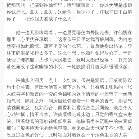
把那药瓶一把塞到许仙怀里，嘴里嚷嚷道：「你以为我是想赚
你钱是么。拿去，拿去，送给你！你这小子，枉我平日里白疼
你了——把你姐夫看成了什么人！」
他一边兀自嚷嚷着，一边晃晃荡荡向外院走去。许仙愣在
那里，心里犹在琢磨：「这家伙平日里对我百般刻薄。为何忽
然变得如此慷慨。葫芦里卖的什么药。」最后他得出结论：李
林甫确实是喝得太多了。这么一想，他顿时觉得放心了。于是
便理了理衣服，大步向洞房走去。这时太阳已经落下。苍茫的
暮色淹没了这家幽静的小院。一轮皎皎明月自天际缓缓浮起。
许仙步入洞房，点上一支红烛。虽说是洞房，但桌椅陈设
均十分朴素。盖因为他寄人篱下之故也。只有墙上张贴的一张
大红喜字和新置的一套红色锦帐为这个清寒的小屋带了一丝新
婚气息。除此之外，洞房里还弥漫着一种奇异的香气，那香气
清雅而魅惑，犹如百合，麝香和沉香混合之后同烧。嗅之令人
心动神摇，情不自禁。许仙缓缓走近床边，只觉的香气愈来愈
浓。绣着鸳鸯的薄纱锦帐低垂着，掩映着尚在沉睡中的白素贞
那仙子般美艳无伦的绝色容颜。看来她白天也喝了不少酒。从
没近过女色的许仙，此时独面对着这么一个活色生香的大美