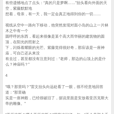
有些遗憾地点了点头：“真的只是梦啊……”抬头看向外面的天
空，紫藤默默地
想着，母亲，有一天，我一定会真正地得到你的一切……
视线从空中一路向下移动，他突然发现对面小岛的山上一片林
木之中有一个
圆呼呼的东西，看起来很像是某个高大而华丽的建筑物的圆
顶，在阳光的照射之
下，闪烁着耀眼的光芒。紫藤觉得很好奇，那应该是一座神
庙，可自己还从来没
有去过，甚至都没有注意到过：“老师，那边的山顶上的是什
么？神庙吗？”
4
“哦？那里吗？”雷文抬头向远处看了一眼，很不经意地回答
道：“那里确
实是一座神殿，已经很破旧了，据说里面是安放着亚历克斯大
帝的雕像。”