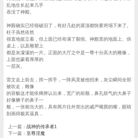
乱地生长起来几乎
吞没了神殿。
神殿确实已经很破旧了，有好几处的屋顶都快要坍塌下来了。
柱子虽然依然
很直地挺立着，但上面已经布满了裂痕。神殿里的地面上、供
桌上，以及雕塑上
都是灰濛濛的一片。正面的大厅之中是一尊十分高大的雕像，
上面也蒙着厚厚的
一层灰。
雷文走上前去，挥一挥手，一阵风竟被他招来，灰尘瞬间全部
被吹走，雕像
的容貌这才能依稀辨认出来，宽广的前额，鼻孔鼓气的大鼻子
好像狮子的鼻子一
般，一张相当大的，具有两片往外突出的威严嘴唇的嘴，眼睛
刻画得极其逼真，
上一篇：
战神的传承者1
下一篇：
至尊淫魔