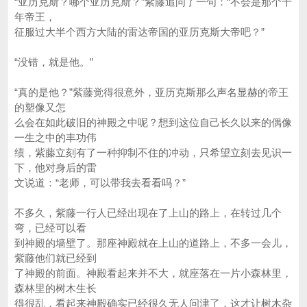
“亚历克斯？哪个亚历克斯？”紫藤追问了一句：“不会是那个千
年帝王，
征服过大半个西方大陆的雷达帝国的亚历克斯大帝吧？”
“没错，就是他。”
“真的是他？”紫藤觉得很意外，亚历克斯那么声名显赫的帝王
的塑像又怎
么会在如此破旧的神殿之中呢？想到这位自己长久以来的偶像
一生之中的丰功伟
绩，紫藤立刻有了一种抑制不住的冲动，只希望立刻去见识一
下，他对身后的雷
文说道：“老师，可以带我去看看吗？”
不多久，紫藤一行人已经出现在了上山的路上，在转过几个
弯，已经可以看
到神殿的墙壁了。那座神殿就在上山的道路上，不多一会儿，
紫藤他们就已经到
了神殿的前面。神殿看起来并不大，就座落在一片小森林里，
森林里的树木生长
得很乱，看起来神殿确实已经很久无人问津了，这才让树木杂