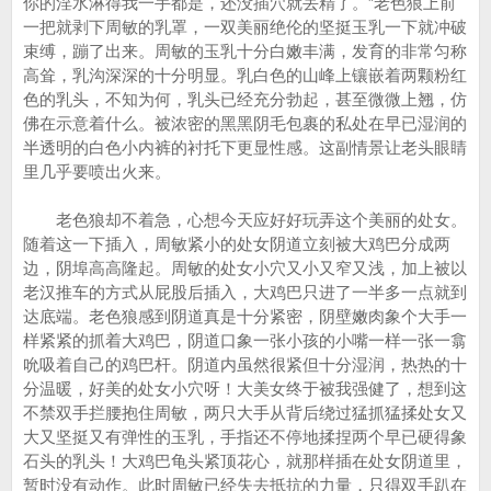
你的淫水淋得我一手都是，还没插穴就丢精了。”老色狼上前
一把就剥下周敏的乳罩，一双美丽绝伦的坚挺玉乳一下就冲破
束缚，蹦了出来。周敏的玉乳十分白嫩丰满，发育的非常匀称
高耸，乳沟深深的十分明显。乳白色的山峰上镶嵌着两颗粉红
色的乳头，不知为何，乳头已经充分勃起，甚至微微上翘，仿
佛在示意着什么。被浓密的黑黑阴毛包裹的私处在早已湿润的
半透明的白色小内裤的衬托下更显性感。这副情景让老头眼睛
里几乎要喷出火来。
老色狼却不着急，心想今天应好好玩弄这个美丽的处女。
随着这一下插入，周敏紧小的处女阴道立刻被大鸡巴分成两
边，阴埠高高隆起。周敏的处女小穴又小又窄又浅，加上被以
老汉推车的方式从屁股后插入，大鸡巴只进了一半多一点就到
达底端。老色狼感到阴道真是十分紧密，阴壁嫩肉象个大手一
样紧紧的抓着大鸡巴，阴道口象一张小孩的小嘴一样一张一翕
吮吸着自己的鸡巴杆。阴道内虽然很紧但十分湿润，热热的十
分温暖，好美的处女小穴呀！大美女终于被我强健了，想到这
不禁双手拦腰抱住周敏，两只大手从背后绕过猛抓猛揉处女又
大又坚挺又有弹性的玉乳，手指还不停地揉捏两个早已硬得象
石头的乳头！大鸡巴龟头紧顶花心，就那样插在处女阴道里，
暂时没有动作。此时周敏已经失去抵抗的力量，只得双手趴在