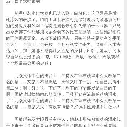
后，台下欢呼雷动！
新星电影小姐大赛也已进入到了白热化！这已经是最后一
轮泳装的表演了。呵呵！泳装表演可是最能展示周敏那前突后
翘的魔鬼身材的啊！这将是周敏最引以为豪的致命武器！只见
她今天穿了件能够用火柴盒装下的比基尼泳装，这使她那销魂
的玉体展露无余。从台下放眼望去，周敏的装扮是所有选手里
最大胆、最前卫、最开放、最具有视觉冲击力、最富有艺术表
达力的，加上她那性感得让人窒息的身材，所以，她吸引的眼
球自然也是最多的！“哦！哦！周敏！周敏！敏敏！”周敏获得
了全场最高分贝的尖叫！
万众文体中心的舞台上，主持人在宣布获得本次大赛第二
名的是……某某！不是周敏，周敏又吓了一跳，怕自己只得个
第二名！啊！好！这一下好了！剩下的冠军那就是自己的了
啊！周敏难以掩饰内心的喜悦，已经开始在流着感动的泪水
了！万众文体中心的舞台上，主持人在宣布获得本次大赛第一
名的是……是某某某！有没有搞错？好像不姓周也不叫敏耶！
周敏瞪着双大眼看着主持人，她脸上那先前激动的泪水似
乎还未干！周敏简直就不敢相信自己的耳朵！她差点就要喊