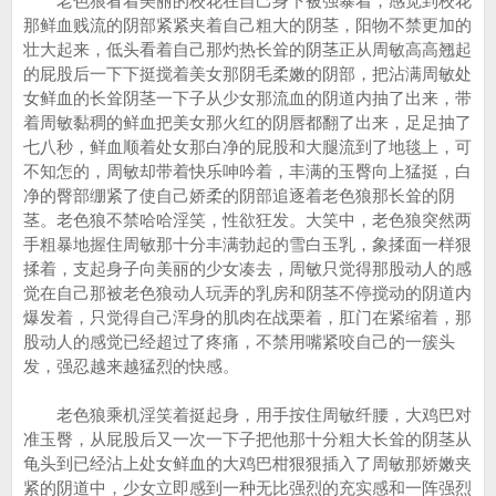
老色狼看着美丽的校花在自己身下被强暴着，感觉到校花
那鲜血贱流的阴部紧紧夹着自己粗大的阴茎，阳物不禁更加的
壮大起来，低头看着自己那灼热长耸的阴茎正从周敏高高翘起
的屁股后一下下挺搅着美女那阴毛柔嫩的阴部，把沾满周敏处
女鲜血的长耸阴茎一下子从少女那流血的阴道内抽了出来，带
着周敏黏稠的鲜血把美女那火红的阴唇都翻了出来，足足抽了
七八秒，鲜血顺着处女那白净的屁股和大腿流到了地毯上，可
不知怎的，周敏却带着快乐呻吟着，丰满的玉臀向上猛挺，白
净的臀部绷紧了使自己娇柔的阴部追逐着老色狼那长耸的阴
茎。老色狼不禁哈哈淫笑，性欲狂发。大笑中，老色狼突然两
手粗暴地握住周敏那十分丰满勃起的雪白玉乳，象揉面一样狠
揉着，支起身子向美丽的少女凑去，周敏只觉得那股动人的感
觉在自己那被老色狼动人玩弄的乳房和阴茎不停搅动的阴道内
爆发着，只觉得自己浑身的肌肉在战栗着，肛门在紧缩着，那
股动人的感觉已经超过了疼痛，不禁用嘴紧咬自己的一簇头
发，强忍越来越猛烈的快感。
老色狼乘机淫笑着挺起身，用手按住周敏纤腰，大鸡巴对
准玉臀，从屁股后又一次一下子把他那十分粗大长耸的阴茎从
龟头到已经沾上处女鲜血的大鸡巴柑狠狠插入了周敏那娇嫩夹
紧的阴道中，少女立即感到一种无比强烈的充实感和一阵强烈