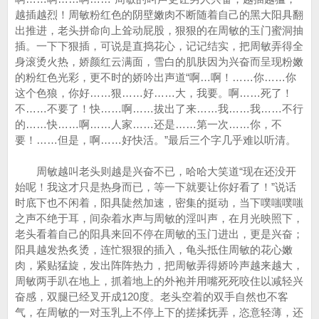
越插越烈！周敏粉红色的阴壁嫩肉不断随着自己的黑大阳具翻
出推进，老头拼命向上耸动屁股，狠狠的在周敏的玉门蜜洞抽
插。一下下狠插，可说是直捣花心，记记结实，把周敏弄得全
身滚烫火热，娇颜红云满面，雪白的肌肤因为兴奋而呈现粉嫩
的粉红色光彩，更不时的娇吟出声道“啊…啊！……你……你
这个色狼，你好……狠……好……大，我要。啊……死了！
不……不要了！快……啊……拔出了来……我……我……不行
的……快……啊……人家……还是……第一次……你，不
要！……但是，啊……好快活。”最后三个字几乎难以听清。
周敏越叫老头则越是兴奋不已，哈哈大笑道“现在还没开
始呢！我这才只是热身而已，等一下就要让你好看了！”说话
时底下也不闲着，阳具陡然加速，密集的挺动，当下噗嗤噗嗤
之声不绝于耳，间杂着水声与周敏的淫叫声，在月光映照下，
老头看着自己的阳具来回不停在周敏的玉门进出，更是兴奋；
阳具越发热炙烫，连忙狠狠的插入，龟头抵住周敏的花心嫩
肉，紧贴猛旋，发出阵阵热力，把周敏弄得娇吟声越来越大，
周敏两手趴在地上，抓着地上的外袍并用嘴死死咬住以减轻兴
奋感，双腿已经叉开成120度。老头空着的双手自然也不客
气，在周敏的一对玉乳上不停上下的搓揉抚弄，恣意轻薄，还