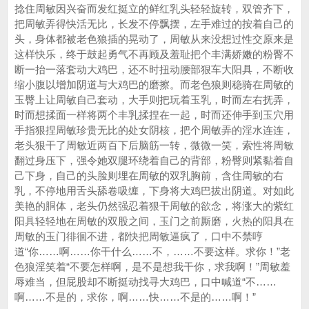
捻住周敏因兴奋而发红挺立的鲜红乳头轻轻旋转，双管齐下，
把周敏弄得快活无比，长发不停飘摆，左手难过的按着自己的
头，身体都被老色狼插的晃动了，周敏从来没想过性交原来是
这样快乐，终于鼓起勇气不再顾及羞耻把个丰满娇嫩的粉臀不
断一抬一落套动大鸡巴，还不时扭动腰部狠车大阳具，不断收
缩小腹以增加阴道与大鸡巴的磨擦。而老色狼则稳骑在周敏的
玉臀上让周敏自己套动，大手则把玩着玉乳，时而左右抚弄，
时而想揉面一样将两个丰乳揉捏在一起，时而还伸手到玉穴用
手指狠捏周敏珍贵无比的处女阴核，把个周敏弄的淫水连连，
老头狠干了周敏近两百下后脑筋一转，微微一笑，索性将周敏
翻过身压下，强令她双腿环绕着自己的背部，粉臀则紧黏着自
己下身，自己的头脸则埋在周敏的双乳胸前，含住周敏的右
乳，不停地用舌头舔卷吸缠，下身将大鸡巴拔出阴道。对如此
美艳的胴体，老头仍然强忍着狠干周敏的欲念，将涨大的紫红
阳具轻轻地在周敏的双股之间，玉门之前厮磨，火热的阳具在
周敏的玉门徘徊不进，都快把周敏逼疯了，口中不禁哼
道“你……啊……你干什么……不，……不要这样。求你！”老
色狼淫笑着“不要怎样啊，是不是想我干你，求我啊！”周敏羞
辱难当，但屁股却不断挺动找寻大鸡巴，口中喊道“不……
啊……不是的，求你，啊……快……不是的……啊！”