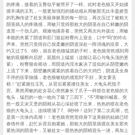
的疼痛，接着的玉臀似乎被劈开了一样。此时老色狼又开始揉
摸丰满的玉乳，一股更加强烈的骚动感从周敏那无比丰盈娇贵
的乳胸传进了处女美丽身躯里的每一部位，再次压过了被粗大
阴茎插入的疼痛感，周敏只觉得那粗大的阴茎在自己鲜嫩的阴
道里一个劲儿的、艰难地揉弄着，突然又再次向外拔出，周敏
本能的夹紧了阴道和肛门挺起粉臀向上迎去，口中“呜”的吟出
声来。突然只觉得自己按柔嫩的阴道深处一阵消魂的痉挛，大
约又过了5、6秒，就在老色狼猛抓奶子时，老色狼突然感到周
敏的双腿断向后蹬，屁股向上猛挺（这能让花心与龟头顶的更
紧），粉臀狠命摇动，而阴道内淫水象决了堤似的从阴壁嫩肉
上流了下来，阴壁嫩肉紧紧的抓着自己的大鸡巴，阴道及全身
不停的痉挛抽搐，老色狼敏锐的感觉到“不好，美女要丢
精！”赶紧握住玉乳，从背后紧紧搂住美女，大龟头死抵子
宫。果然周敏的处女花心突然象长了爪子一样抓住老色狼的大
龟头，猛烈的一吮一吮向了吸了三四下，“不”周敏叫喊着。突
然一股又浓又烫的阴精从花心深处喷了出来，热热的喷在老色
狼的大龟头上，连续喷涌了7、8秒钟！达到了第二次高潮，也
是第一次体内高潮！！老色狼突然觉得身下这美丽的姑娘已经
春情外泄，赶忙从背后抱紧她，那粗大的阴茎插搅在美女那夹
紧热润的阴道中，又被处女一股热热的阴精迎头一浇，再加上