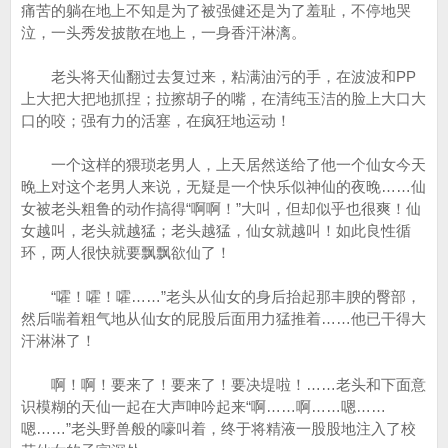
痛苦的躺在地上不知是为了被强健还是为了羞耻，不停地哭
泣，一头秀发披散在地上，一身香汗淋漓。
老头将天仙翻过去复过来，粘满油污的手，在波波和PP
上大把大把地抓捏；拉擦胡子的嘴，在清纯玉洁的脸上大口大
口的咬；强有力的活塞，在疯狂地运动！
一个这样的猥琐老男人，上天居然送给了他一个仙女今天
晚上对这个老男人来说，无疑是一个快乐似神仙的夜晚……仙
女被老头粗鲁的动作搞得“啊啊！”大叫，但却似乎也很爽！仙
女越叫，老头就越猛；老头越猛，仙女就越叫！如此良性循
环，两人很快就要飘飘欲仙了！
“嚯！嚯！嚯……”老头从仙女的身后抬起那丰腴的臀部，
然后喘着粗气地从仙女的屁股后面用力猛推着……他已干得大
汗淋淋了！
啊！啊！要来了！要来了！要决堤啦！……老头和下面意
识模糊的天仙一起在大声呻吟起来“啊……啊……嗯……
嗯……”老头野兽般的嚎叫着，终于将精液一股股地注入了校