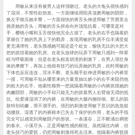
周敏从来没有被男人这样强吻过。老头的大龟头很快感到
了湿润，不禁性欲勃发。一方面继续用阳具顶磨周敏的阴部，
换左手狠压她丰臀，一方面很快的将舌头伸进周敏了芳唇里去
挑弄她的舌头；周敏的舌头拼命向外顶抵抗着，可哪里是对
手，樱桃小嘴和玉舌很快他完全占据了。老头的右手也隔着奶
罩握住了她的乳房上下的戳弄，发现周敏的乳房不仅丰满坚挺
更充满弹性，老头预感她可能还是个处女，愉快无比的大把大
把的抓捏着她的乳房。在老头放肆的玩弄下周敏只感到一阵晕
眩与呼吸困难；但是在老头粗造胡渣的刺激下，在男人强壮身
体的摩擦下，再加上他很有技巧的玩弄她的乳房，此时周敏的
下体也反应连连，淫水不断。老头顺手欲伸进周敏的小内裤里
一摸，可周敏不知从哪里来的力量竟抽出娇小的右手来阻挡他
的粗大的右手。他索性顺势一把就隔着周敏的小内裤抓摸她的
肉嫩阴部，周敏的小手却只能无力的抓着男人右臂做无谓的抵
抗。给爱液湿润了的内裤，在周敏的大腿内侧徘徊。那儿的肌
肤特别幼嫩，滑不溜手的。强烈的刺激使周敏下意识的急急挺
动腰肢。湿透了的内裤根本已失去了保护的作用，老头的手指
完全可以感觉到周敏阴户的形状。一条溪谷，正不断涌出稠密
的春水。小溪尽头，正是周敏性感的枢纽。虽然隔住内裤，但
老头技巧的爱抚，仍把周敏刺激得死去活来。他隔着内裤抚摸