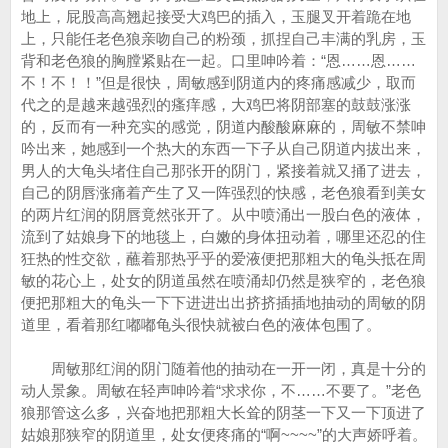
地上，屁股高高翘起接受大鸡巴的插入，玉腿叉开着跪在地
上，只能任老色狼亲吻自己的粉颈，抓捏自己丰满的乳房，玉
背和老色狼的胸膛紧贴在一起。口里呻吟着：“恩……恩……
不！不！！”但是很快，周敏感到阴道内的疼痛感减少，取而
代之的是越来越强烈的瘙痒感，大鸡巴将阴部塞的鼓鼓涨涨
的，反而有一种充实的感觉，阴道内酸酸麻麻的，周敏不禁呻
吟出来，她感到一个热大的东西一下子从自己阴道内拔出来，
男人的大龟头堵住自己那张开的阴门，紧接着就又捅了进去，
自己的阴唇涨痛着产生了又一阵强烈的快感，老色狼看到美女
的两片红润的阴唇竟然张开了。从中喷涌出一股白色的液体，
流到了姑娘身下的地毯上，白嫩的身体扭动着，哪里还忍的住
狂热的性交欲，蘸着那热乎乎的爱液便把那粗大的龟头抵在周
敏的花心上，处女的阴道虽然在喷涌却仍然是狭窄的，老色狼
便把那粗大的龟头一下下进进出出挤挤插插地抽动的周敏的阴
道里，看着那红嘟嘟龟头很快就被白色的液体包围了。
周敏那红润的阴门随着他的抽动在一开一闭，真是十分的
动人景象。周敏在轻声呻吟着“求求你，不……不要了。”老色
狼那管这么多，兴奋地把那粗大长耸的阴茎一下又一下顶进了
姑娘那狭窄的阴道里，处女便疼痛的“啊~~~~”的大声娇呼着。