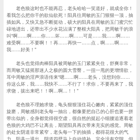
老色狼这时也不能再忍，老头哈哈一笑道好，就成全你！
看我怎么把你干的欲仙欲死！阳具往周敏的玉门狠狠一顶，抽
插如风，又快又急不断挺动，硕大的阳具在周敏的玉门蜜穴忙
碌地进出，还带出不少水花沾满了整根大阳具，把周敏干的浪
叫“啊……啊……你……坏……啊……可是……我……啊……
难受啊……不要啊！！再……再快一……点，啊……啊……
我……好美！”
老头也觉得肉棒阳具被周敏的玉门紧紧夹住，舒爽非常，
而周敏又猛摇那迷人之极的圆大雪臀，一扭一甩的更增情欲，
耳中周敏的淫声浪语传来“嗯……啊……老头，没想到你……
你这么坏，我……我快不……不行了！求你，不要再来了，我
求饶，拔出来吧！！啊…啊…！！”
老色狼不理她求饶，龟头狠狠顶住花心嫩肉，紧紧的顶住
旋磨，周敏感到老头每一抽出，都像要把自己的心肝也要一拼
带出似的，全身都觉得很空虚，很自然的挺起小细腰追逐着老
色狼的大鸡巴不让离去，期望阳具再次带来充实的感觉。周敏
的处女阴道非常紧窄，老头每一下的抽插，都得花很大的气
力。阳具一退出，阴道四壁马上自动填补，完全没有空隙。但