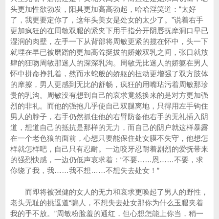
头更加性欲勃发，阳具更加高高勃起，哈哈淫笑道：“太好
了，我更要定你了，这年头美女是处女的太少了。”说着右手
更加疯狂的在周敏双腿的紧夹下用手指分开阴唇抚摩洞口早已
湿润的肉壁，左手一下从背部将周敏更紧的揽在怀中，头一下
就埋在早已被磨蹭的更加高耸挺拔的娇嫩双乳之间，张口就放
肆的狂吻周敏那迷人的深深乳沟。周敏无比迷人的娇躯在男人
怀中拼命挣扎着，然而水蛇般的娇躯的扭动更增强了双方肢体
的摩擦，男人更感到无比的舒畅，疯狂的用嘴玷污着周敏那珍
贵的乳沟。周敏没有想到自己的哀求竟然换来的是对方更加强
烈的非礼。而他的强抱几乎使自己双腿离地，只得用左手钩住
男人的脖子，右手仍然抓住他的右臂防备他右手的无礼插入阴
道，想道自己的抵抗是那样的无力，而自己的阴户就这样暴露
在一个老色狼的面前，心想只要能保住处女膜不失守，他想怎
样就怎样吧，自己只有忍耐。一边咬牙忍耐着剧烈的爱抚带来
的强烈快感，一边仍低声哀求着：“不要……恩……不要，求
你饶了我，我……我不想……不想失去处女！”
而即将被强健的女人的无力和哀求更唤起了男人的野性，
老头无耻的挑逗道“骗人，不想失去处女那你为什么玉腿夹着
我的手不放。”周敏粉脸羞的通红，但心想怎能上你当，稍一