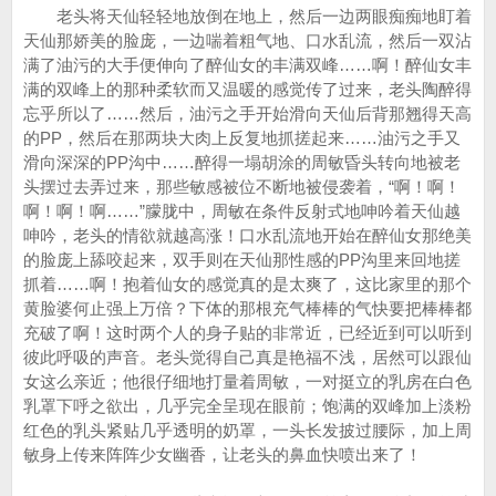
老头将天仙轻轻地放倒在地上，然后一边两眼痴痴地盯着
天仙那娇美的脸庞，一边喘着粗气地、口水乱流，然后一双沾
满了油污的大手便伸向了醉仙女的丰满双峰……啊！醉仙女丰
满的双峰上的那种柔软而又温暖的感觉传了过来，老头陶醉得
忘乎所以了……然后，油污之手开始滑向天仙后背那翘得天高
的PP，然后在那两块大肉上反复地抓搓起来……油污之手又
滑向深深的PP沟中……醉得一塌胡涂的周敏昏头转向地被老
头摆过去弄过来，那些敏感被位不断地被侵袭着，“啊！啊！
啊！啊！啊……”朦胧中，周敏在条件反射式地呻吟着天仙越
呻吟，老头的情欲就越高涨！口水乱流地开始在醉仙女那绝美
的脸庞上舔咬起来，双手则在天仙那性感的PP沟里来回地搓
抓着……啊！抱着仙女的感觉真的是太爽了，这比家里的那个
黄脸婆何止强上万倍？下体的那根充气棒棒的气快要把棒棒都
充破了啊！这时两个人的身子贴的非常近，已经近到可以听到
彼此呼吸的声音。老头觉得自己真是艳福不浅，居然可以跟仙
女这么亲近；他很仔细地打量着周敏，一对挺立的乳房在白色
乳罩下呼之欲出，几乎完全呈现在眼前；饱满的双峰加上淡粉
红色的乳头紧贴几乎透明的奶罩，一头长发披过腰际，加上周
敏身上传来阵阵少女幽香，让老头的鼻血快喷出来了！