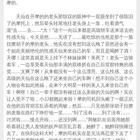
摩的。
天仙在开摩的的老头那惊叹的眼神中一屁股坐到了很陈旧
了的摩托上，然后晕头转尾地往老头身上一靠，吐着酒气
道“去……去……*大！”这个一向以来都是高级轿车送来送去的
性感天仙，今天居然……无语了……最吃惊的当然是那个一脸
拉擦胡子的摩的老头，他实在没有想到这么晚了居然还会有一
个如此美丽绝伦的性感天仙来坐自己的车，而且是喝醉了酒！
天哪！这简直就是天上掉下个林妹妹啊！美死了！老头一边骑
着车，一边享受着天仙那丰满的双峰挤在自己后背那特爽的感
觉……太爽了啊！从来都没有一个这么漂亮、这么性感、这么
高级的天仙在这么晚了还来坐自己的车啊！想不到自己这个小
人物会有如此艳福，会来个大明星一样的美人儿来坐自己的
车！啊呀！自己一辈子都没有碰过这么美丽的天仙的啊！实在
让人受不了啦，小JJ都翘起来啦！摩的司机回头瞅了一眼正趴
在他的后背胡言乱语着的周敏，然后……只见他那张胡子拉擦
的老脸在路灯下狰狞地一笑……“到了没有……到了没有……
讨厌啦……慢点开啦……还没到啊……”周敏趴在后面用她那
听着就让男人发情的妖声胡言乱言着，她醉了，她醉得快睡过
去了。在快到达科大时，摩的司机实在是无法再忍受下去了！