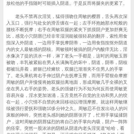
放松他的手指随时可能插入阴道。于是反而将腿夹的更紧了。
老头不禁再次淫笑，猛得强吻住周敏的樱唇，舌头再次深
入玉口，强行与处女的滑舌缠在一起；左手环抱她那水蛇般的
腰枝不断抚摩；右手在周敏双腿的紧夹下抓摸阴户更加舒爽无
比，感觉小穴阴唇已经非常湿润能被很轻易的翻开，索性用食
指深入外阴道，一边用手掌抚摩阴蒂，一边用食指按抠外阴道
内的女人最敏感的阴核。周敏顿时被搞的阴户内酸痒无比，淫
水像决了提的洪水一样，淋了老头一手都是，这时的周敏玉唇
被吻，丰乳被紧贴在男人长满胸毛的坏中，阴道，阴蒂，阴核
都被玩弄着，娇躯已经瘫软，双腿已渐渐夹不住男人的手掌
了。老头乘机将右手伸过阴户去抚摩玉臀，而用手臂狠命摩擦
周敏的阴户并慢慢将她双腿抬离地面，形成周敏几乎全裸的叉
坐在男人右手的姿势。老头的强健行为不知为何反而使周敏更
容易兴奋，淫水更加汹涌，玉舌竟然不自觉的主动和男人的绞
在一起，小穴情不自禁的来回移动以增强摩擦。就这样周敏继
续被强行爱抚和强吻10多分钟之久。周敏忍不住发出动人的叫
床般的呻吟。突然老头感到她的阴唇张开了，忙用手掌猛揉阴
户，这时周敏的阴唇猛烈的将自己的手掌向内吸，阴户一阵阵
的痉挛。突然一股浓浓的阴精从阴道内老头淫笑道“哈哈，看