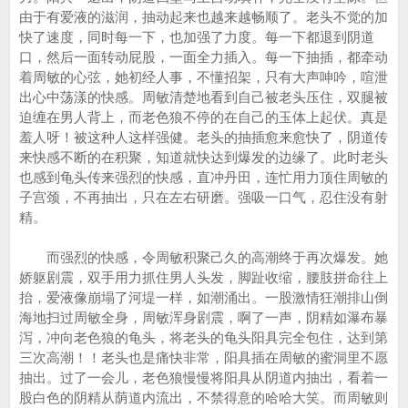
由于有爱液的滋润，抽动起来也越来越畅顺了。老头不觉的加
快了速度，同时每一下，也加强了力度。每一下都退到阴道
口，然后一面转动屁股，一面全力插入。每一下抽插，都牵动
着周敏的心弦，她初经人事，不懂招架，只有大声呻吟，喧泄
出心中荡漾的快感。周敏清楚地看到自己被老头压住，双腿被
迫缠在男人背上，而老色狼不停的在自己的玉体上起伏。真是
羞人呀！被这种人这样强健。老头的抽插愈来愈快了，阴道传
来快感不断的在积聚，知道就快达到爆发的边缘了。此时老头
也感到龟头传来强烈的快感，直冲丹田，连忙用力顶住周敏的
子宫颈，不再抽出，只在左右研磨。强吸一口气，忍住没有射
精。
而强烈的快感，令周敏积聚己久的高潮终于再次爆发。她
娇躯剧震，双手用力抓住男人头发，脚趾收缩，腰肢拼命往上
抬，爱液像崩塌了河堤一样，如潮涌出。一股激情狂潮排山倒
海地扫过周敏全身，周敏浑身剧震，啊了一声，阴精如瀑布暴
泻，冲向老色狼的龟头，将老头的龟头阳具完全包住，达到第
三次高潮！！老头也是痛快非常，阳具插在周敏的蜜洞里不愿
抽出。过了一会儿，老色狼慢慢将阳具从阴道内抽出，看着一
股白色的阴精从荫道内流出，不禁得意的哈哈大笑。而周敏则