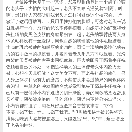
周敏终于恢复了一些意识，却发现眼前竟是一个胡子拉碴
的老头子，害怕的大叫起来，老头不禁哈哈淫笑着“叫阿，叫
啊，最好让大家都听到我老头是怎样强健你这个校花的。”周
敏听了这话哪敢再叫，只用手捶打他的胸膛，可这对老头来说
就像挠痒一样。秀丽的长发不停飘摆着，白嫩娇小的娇驱和老
头粗糙的黄黑色皮肤的身躯紧贴在一起，老头的双臂使两人身
体紧帖得没有一丝缝隙，周敏白嫩的胸部被他的体毛磨蹭着，
丰满的乳房被他的胸膛压的扁扁的，圆滑丰满的白臀被他的有
力的右手放肆的抓摸着，并被向着老头阳具方向狠压着。光滑
白皙的玉背被他的左手来回抚摩着。巨大的阳具正隔着牛仔裤
强顶着自己的私处，怀抱这样动人的玉体使老头体内欲火更
盛，心想今天非强健了这大美女不可。而老头粗暴的动作、男
人身上体味和极有力的磨蹭，不禁使从未尝过禁果的周敏体内
有闪过一种莫名的冲动周敏突然感觉到龟头正隔着牛仔裤在自
己只有一层薄薄小内裤遮挡的阴部摩擦，弄的周敏感觉既舒服
又难受，阴蒂被摩擦的一阵阵瘙痒，阴道内不禁分泌出淫水，
小内裤都打湿了，周敏只好压低声音苦苦哀求着：“求你……
不要，饶了我，饶……饶了我吧。”但周敏很快地被老头将充
满臭烟味的大嘴与樱唇凑上，只能发出“恩、恩”声，这更增强
了老头的性欲。