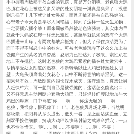
手中握着周敏那丰盈白嫩的乳房，真是万分消魂。老色狼大鸡
巴顶在花心上被这又多又浓的处女阴精一淋真是爽呆了，没想
到只插了十几下就让处女丢精，而且周敏还是被自己强健的。
心想老子今天真是享尽人间艳福，得到了这样一位天生尤物，
一定要插穴插个够！原来周敏虽然被老色狼强健，其实体内早
就象千只蚂蚁在爬一样无比难过，甚至早就饥渴的想有个大鸡
巴插进来止痒，有两次都放弃抵抗了，但为了保住贞洁更为了
面子不得不强忍心中的欲火。可被老色狼玩弄了这么久加上被
强健产生的莫名的兴奋感，忍耐力已经达到了极限。索性趴在
地上不在抵抗。这时老色狼的大鸡巴紧紧的插在处女嫩穴中，
尽情享受处女阴道的温存。不断转动以让大鸡巴转磨处女阴
壁，大龟头顶磨着处女花心，口中不断得意的哈哈淫笑。这一
招果然有效，周敏阴道内很快淫水成灾，瘙痒难当，真想让男
人赶快杵穴，可一想到自己是被强健的，这话怎么能说出口，
又不好意思主动用阴户套动大鸡巴，只好轻转纤腰以增加与大
鸡巴的摩擦，口中骂道“你……啊……你这无耻的……啊……
色狼，我恨你，恨死你了！！”。老色狼风月场老手，当然明
察秋毫，把阳具从尽头退出，低头一看，见上面沾满血丝，立
刻双手按住细腰，挺动大鸡巴以快马射箭之式狠命插穴，一点
也不怜香惜玉。“啊……啊……不要啊！……啊，不要！
啊……啊……啊……”周敏的叫声更让男人兴奋，越插越猛，