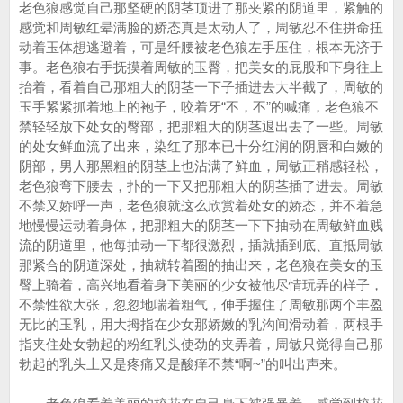
老色狼感觉自己那坚硬的阴茎顶进了那夹紧的阴道里，紧触的
感觉和周敏红晕满脸的娇态真是太动人了，周敏忍不住拼命扭
动着玉体想逃避着，可是纤腰被老色狼左手压住，根本无济于
事。老色狼右手抚摸着周敏的玉臀，把美女的屁股和下身往上
抬着，看着自己那粗大的阴茎一下子插进去大半截了，周敏的
玉手紧紧抓着地上的袍子，咬着牙“不，不”的喊痛，老色狼不
禁轻轻放下处女的臀部，把那粗大的阴茎退出去了一些。周敏
的处女鲜血流了出来，染红了那本已十分红润的阴唇和白嫩的
阴部，男人那黑粗的阴茎上也沾满了鲜血，周敏正稍感轻松，
老色狼弯下腰去，扑的一下又把那粗大的阴茎插了进去。周敏
不禁又娇呼一声，老色狼就这么欣赏着处女的娇态，并不着急
地慢慢运动着身体，把那粗大的阴茎一下下抽动在周敏鲜血贱
流的阴道里，他每抽动一下都很激烈，插就插到底、直抵周敏
那紧合的阴道深处，抽就转着圈的抽出来，老色狼在美女的玉
臀上骑着，高兴地看着身下美丽的少女被他尽情玩弄的样子，
不禁性欲大张，忽忽地喘着粗气，伸手握住了周敏那两个丰盈
无比的玉乳，用大拇指在少女那娇嫩的乳沟间滑动着，两根手
指夹住处女勃起的粉红乳头使劲的夹弄着，周敏只觉得自己那
勃起的乳头上又是疼痛又是酸痒不禁“啊~”的叫出声来。