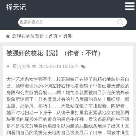
择天记
您现在的位置是：
首页
>
另类
被强奸的校花【完】（作者：不详）
星河大帝
2015-07-19 16:13:21
大学艺术系女生寝室里，校花周敏正在镜子前精心地装扮着自
己。她哼着快乐的小调左转右转地看着镜子中自己那天使般的
身段和公主般的容貌……啊！她简直就要被自己那完美的外表
形象所迷倒了！只有魔鬼才有的前凸后翘的身材！那细腰、那
玉腿、那酥肩、那巧手……周敏站在镜子前扭捏着、陶醉着，
她不时地扭动一下身子，从镜子里打量着正紧紧地穿在她那两
块完美的屁股外面的紧身的黑色牛仔裤，看这条高档的牛仔裤
是不是很充分地将她那最引以为豪的屁股线条展示了出来！直
到看到自己的装扮完美地将自己线条展示了出来，周敏才满意