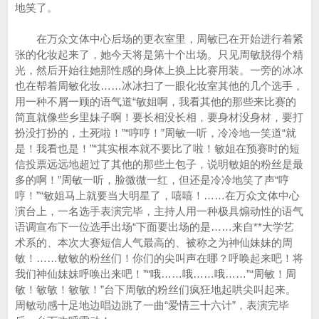
地笑了。
在万众文体中心后场的更衣室里，周敏已在开始进行着紧
张的化妆起来了，她今天将是第十个出场。只见周敏脱得个精
光，然后开始往她那性感的身体上换上比赛用装。一旁的冰冰
也在帮着周敏化妆……冰冰扫了一眼化妆室其他的几个选手，
用一种不屑一顾的语气道“敏姐啊，我看其他的那些来比赛的
简直就像些乡里妹子啊！要长相没长相，要身材没身材，要打
扮没打扮的，土死啦！”“哼哼！”周敏一听，冷冷地一笑道“就
是！我看也是！”“其实根本就不要比了啦！敏姐在预赛时的短
信投票远远地超过了其他的那些土包子，说明敏姐的粉丝是最
多的啊！”周敏一听，脸微微一红，但还是冷冷地笑了声“哼
哼！”“敏姐马上就要当大明星了，嘻嘻！……在万众文体中心
演台上，一名选手表演完毕，主持人用一种极具煽动性的语气
语调宣布下一位选手出场“下面要出场的是……来自**大学艺
术系的、本次大赛短信人气最高的、被称之为神仙妹妹的周
敏！……敏敏的粉丝们！你们的尖叫声在哪？呼唤起来吧！将
我们神仙妹妹呼唤出来吧！”“哦……哦……哦……”“周敏！周
敏！敏敏！敏敏！”台下周敏的粉丝们疯狂地起哄尖叫起来。
周敏动感十足地边唱边跳了一曲“爱情三十六计”，表演完毕