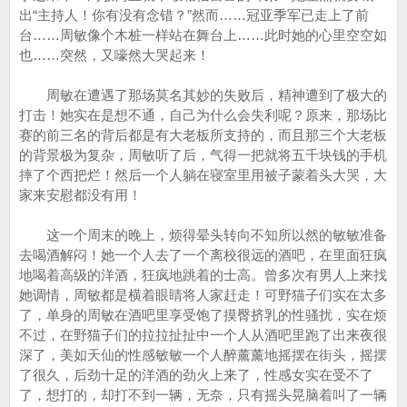
出“主持人！你有没有念错？”然而……冠亚季军已走上了前
台……周敏像个木桩一样站在舞台上……此时她的心里空空如
也……突然，又嚎然大哭起来！
周敏在遭遇了那场莫名其妙的失败后，精神遭到了极大的
打击！她实在是想不通，自己为什么会失利呢？原来，那场比
赛的前三名的背后都是有大老板所支持的，而且那三个大老板
的背景极为复杂，周敏听了后，气得一把就将五千块钱的手机
摔了个西把烂！然后一个人躺在寝室里用被子蒙着头大哭，大
家来安慰都没有用！
这一个周末的晚上，烦得晕头转向不知所以然的敏敏准备
去喝酒解闷！她一个人去了一个离校很远的酒吧，在里面狂疯
地喝着高级的洋酒，狂疯地跳着的士高。曾多次有男人上来找
她调情，周敏都是横着眼睛将人家赶走！可野猫子们实在太多
了，单身的周敏在酒吧里享受饱了摸臀挤乳的性骚扰，实在烦
不过，在野猫子们的拉拉扯扯中一个人从酒吧里跑了出来夜很
深了，美如天仙的性感敏敏一个人醉薰薰地摇摆在街头，摇摆
了很久，后劲十足的洋酒的劲火上来了，性感女实在受不了
了，想打的，却打不到一辆，无奈，只有摇头晃脑着叫了一辆