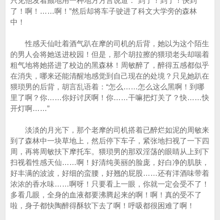
只见他发着颤地用一种地方方言说道：“到了！到了！快到
了！啊！……啊！”然后却将车子驶进了科文大学旁的森林
中！
性感天仙吐着酒气趴在摩的司机的后背，她以为这个陌生
的男人会将她送进校园！但是，那个胡拉擦的猥琐老头却喘着
粗气地将她搭进了校边的黑森林！周敏醉了，醉得五感都似乎
在消失，哪来还能清醒地感觉到自己现在的处境？只见她趴在
猥琐男的后背，胡言乱语着：“怎么……怎么这么黑啊！到哪
里了啊？你……你好讨厌啊！你……干嘛把灯关了？快……快
开灯啊……”
淡淡的月光下，那个老摩的司机搭着已醉烂如泥的周敏来
到了森林中一块草地上，然后停下车子，紧张地扫视了一下四
周，再将周敏扶下摩托车。猥琐男的那双淫荡的眼睛从上到下
扫视着性感天仙……啊！好清纯美丽的脸庞，好白净的肌肤，
好丰满的波波，好细的蛮腰，好翘的屁股……还有洋酒味带着
浓浓的香水味……啊呀！只要看上一眼，你就一定会受不了！
多看几眼，全身的血液都要沸腾起来的啊！啊！真的受不了
啦，身子都快陶醉得酥软下去了啊！呼吸都很困难了啊！