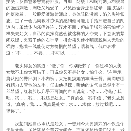
接受，反而愈来愈觉得舒服。再加上阴核上和胸前两点均被磨
的强烈刺激，周敏又难受了，只见她全身泛起红晕，腰肢猛烈
的挺动着，一股股爱液激射涌出，身体阵阵激颤，陷入失神状
态。过了一会儿周敏才惊惧的感到他可能用手指插进自己的阴
道内，虽然体内瘙痒连连，淫水不断，但由于强烈的害怕就这
样失去处女，自己的贞操竟然会被这样的人夺去，下意识的紧
闭双腿，夹紧了他的右手掌，拼命摇头使小嘴摆脱男人无耻的
强吻，抱着一线能使对方怜悯的希望，喘着气，低声哀求
道：“不，……不要……不可以，……”
老头得意的笑道：“饶了你，你别做梦了，你这样的大美
女我不上你太可惜了，再说你又不是处女，怕什么。”左手承
势从她的臀部剥下小内裤，大把抓摸她的丰满玉臀。而周敏哪
有精力去管他的左手，任由他抓抚，听他的语气自己似乎有一
丝希望，红着脸以几乎不可闻的声音说道：“你……你饶了我
吧，我……我……我还是处女。”“真的么，我不信，”老头故意
道。“真的，我……我真是处女，求……求你，放过我吧……
求你了。”
没想到她自己承认是处女，一想到今天要插穴的不仅是个
天生尤物，居然还是个黄花大闺女，而且还是她亲口说出，老